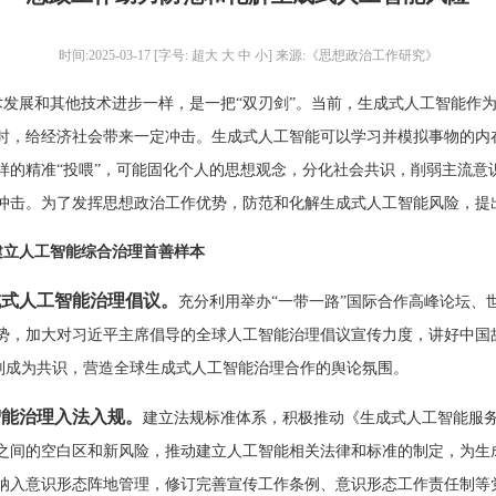
时间:2025-03-17 [字号:
超大
大
中
小
] 来源:《思想政治工作研究》
发展和其他技术进步一样，是一把“双刃剑”。当前，生成式人工智能作
时，给经济社会带来一定冲击。生成式人工智能可以学习并模拟事物的内
样的精准“投喂”，可能固化个人的思想观念，分化社会共识，削弱主流意
冲击。为了发挥思想政治工作优势，防范和化解生成式人工智能风险，提
立人工智能综合治理首善样本
成式人工智能治理倡议。
充分利用举办“一带一路”国际合作高峰论坛、
势，加大对习近平主席倡导的全球人工智能治理倡议宣传力度，讲好中国
原则成为共识，营造全球生成式人工智能治理合作的舆论氛围。
智能治理入法入规。
建立法规标准体系，积极推动《生成式人工智能服
之间的空白区和新风险，推动建立人工智能相关法律和标准的制定，为生
纳入意识形态阵地管理，修订完善宣传工作条例、意识形态工作责任制等