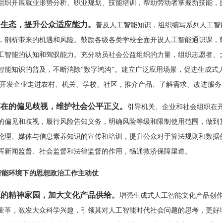
组织开展就业形势分析、职业规划、技能培训，帮助劳动者掌握新技能，
会生态，提升公众适应能力。
普及人工智能知识，组织编写系列人工智
，剖析带来的机遇和风险。鼓励各级各类学校全面开设人工智能通识课，
工智能的认知和驾驭能力。充分动员社会公益组织的力量，组织志愿者、
智能知识的普及，不断消除“数字鸿沟”。建立广泛应用场景，促进生成式
励开发企业走进农村、机关、学校、社区，推介产品、了解需求、改进服
存在的偏见歧视，维护社会公平正义。
引导机关、企业和社会组织在
的偏见和歧视，履行风险告知义务，明确风险等级和限制使用范围，做到
伦理、媒体与信息素养知识的宣传和培训，提升公众对于算法规则和数据
挥新闻监督、社会监督和法律监督的作用，畅通救济保障渠道。
能环境下的思想政治工作主动仗
应的精神家园，加大文化产品供给。
增强生成式人工智能文化产品创
变革，激发大众科学兴趣，引领其对人工智能时代社会问题的思考，更好