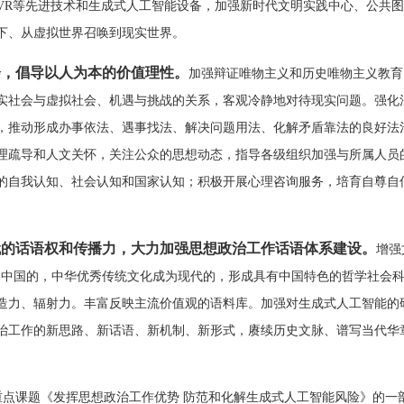
VR等先进技术和生成式人工智能设备，加强新时代文明实践中心、公共
下、从虚拟世界召唤到现实世界。
会，倡导以人为本的价值理性。
加强辩证唯物主义和历史唯物主义教育
实社会与虚拟社会、机遇与挑战的关系，客观冷静地对待现实问题。强化
，推动形成办事依法、遇事找法、解决问题用法、化解矛盾靠法的良好法
理疏导和人文关怀，关注公众的思想动态，指导各级组织加强与所属人员
的自我认知、社会认知和国家认知；积极开展心理咨询服务，培育自尊自
代的话语权和传播力，大力加强思想政治工作话语体系建设。
增强
为中国的，中华优秀传统文化成为现代的，形成具有中国特色的哲学社会
造力、辐射力。丰富反映主流价值观的语料库。加强对生成式人工智能的
治工作的新思路、新话语、新机制、新形式，赓续历史文脉、谱写当代华
。
度重点课题《发挥思想政治工作优势 防范和化解生成式人工智能风险》的一