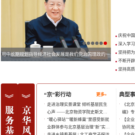
庆祝中国
深入学
用中长期规划指导经济社会发展是我们党治国理政的一
2026 年
不断开
种重要方式
京——高校
基层立项课题
“京”彩行动
基层优秀研究
典型
更多»
更多»
2026年度基层立项课题开题会顺利
走进治理实景课堂 倾听基层民生
全媒体视域下推
《北京
召开
心声 ——北京物资学院史斯文团
同育人质量提升
编》专
2026年基层立项课题立项公示
队深入通州区紫荆雅园社区 从鲜
“暖心驿站”“暖新蜂巢”里感受新就
大兴区创新思想
【企业领
关于开展2026年基层立项课题申报
活案例中汲取基层治理智慧
业群体参与北京基层治理“新”实践
首都高质量发展
协同发
工作的通知
——北京城市学院课题组实践调研
走进乡镇看基层 | 北工商学子探访
以思想政治工作
公司
【企业领