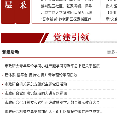
市政研会研究所召开2025年基层立
紫荆雅园社区、张家湾镇，探寻
2025年基层立
造人 温暖人 全方位构建以人为本
项课题中期会
ESG视角下基层治理蜕变之路
北京工商大学冯然团队深入西城
的思政
【企业
“吾老新街”养老街区探索街区养老
局（集
赢”文化相结合
创新实践
展的强
车股份
党建活动
更多
市政研会青年理论学习小组专题学习习近平总书记关于基层工作方法的重要论述
建体系 搭平台 促转化 提升青年理论学习质效
市政研会机关党总支组织主题党日活动
市政研会党组书记陈清同志讲专题党课
市政研会召开树立和践行正确政绩观学习教育警示教育大会
市政研会机关党总支参加西太平街社区庆祝中国共产党成立105周年活动